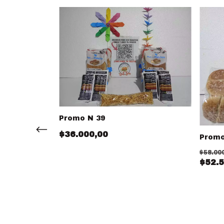
Promo N 39
$36.000,00
Promo
$58.00
$52.5