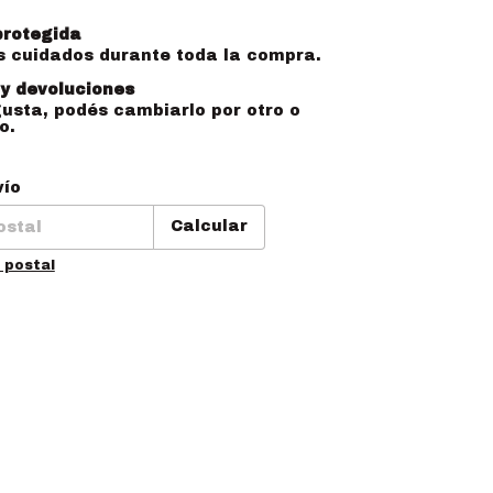
rotegida
s cuidados durante toda la compra.
y devoluciones
gusta, podés cambiarlo por otro o
o.
l CP:
Cambiar CP
vío
Calcular
 postal