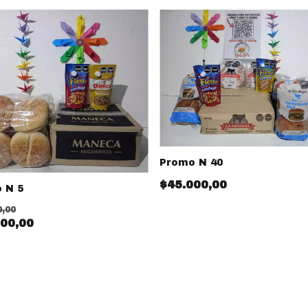
Promo N 40
$45.000,00
 N 5
0,00
00,00
9
% OFF