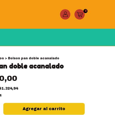
0
os
>
Bolson pan doble acanalado
an doble acanalado
0,00
$1.324,94
s