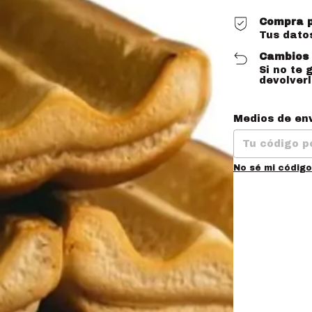
Compra p
Tus dato
Cambios 
Si no te 
devolverl
Entregas para e
Medios de en
No sé mi código