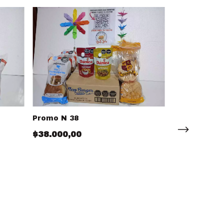
Promo N 38
Promo N 1
$38.000,00
$38.500,00