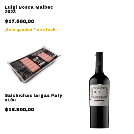
Luigi Bosca Malbec
2023
$17.500,00
¡Solo quedan
4
en stock!
Salchichas largas Paty
x18u
$18.800,00