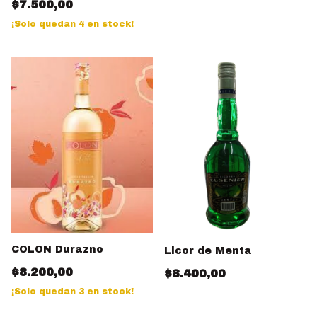
$7.500,00
¡Solo quedan
4
en stock!
COLON Durazno
Licor de Menta
$8.200,00
$8.400,00
¡Solo quedan
3
en stock!