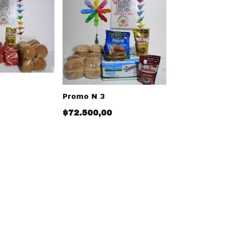
Promo N 3
$72.500,00