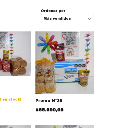
Ordenar por
3
en stock!
Promo N°29
$65.000,00