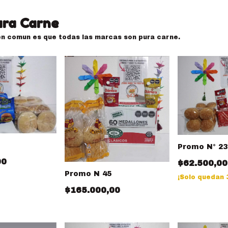
ra Carne
en comun es que todas las marcas son pura carne.
Promo N° 23
00
$62.500,00
Promo N 45
¡Solo quedan
$165.000,00