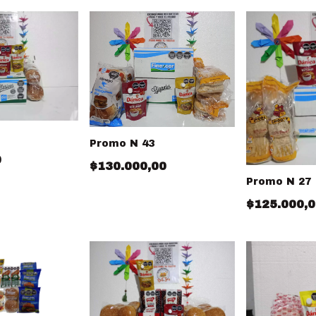
Promo N 43
0
$130.000,00
Promo N 27
$125.000,