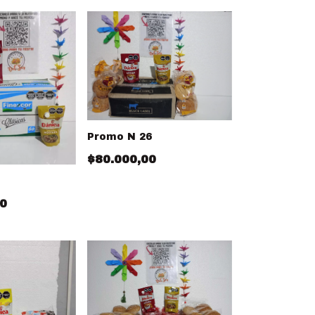
Promo N 26
$80.000,00
00