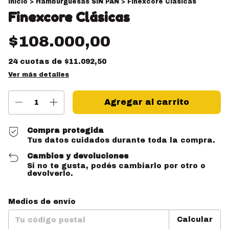
Inicio
>
Hamburguesas SIN PAN
>
Finexcore Clásicas
Finexcore Clásicas
$108.000,00
24
cuotas de
$11.092,50
Ver más detalles
Compra protegida
Tus datos cuidados durante toda la compra.
Cambios y devoluciones
Si no te gusta, podés cambiarlo por otro o
devolverlo.
Entregas para el CP:
Cambiar CP
Medios de envío
Calcular